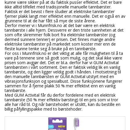
kunne være sikker på at du faktisk pusser effektivt. Det er bare
ikke alltid tilfellet med tradisjonelle manuelle tannbørster.
Faktisk er det bevist i flere studier at elektriske tannbørster
fjerner plakk langt mer effektivt enn manuelle. Det er også en av
grunnene til at de har fått så mye de siste årene.
Derfor mener vi i Munnfrisk.no at det bør være en elektrisk
tannbørste i alle hjem. Dessverre er den triste sannheten at det
som ofte skremmer folk bort fra elektriske tannbørster (og
dermed sunnere tenner) er prisen. Det finnes mange andre
elektriske tannbørster på markedet som koster mer enn de
fleste kunne tenke seg å bruke på en tannbørste.
For oss i Munnfrisk.no er det viktig at alle får muligheten til å ta
vare på tennene sine så godt som mulig, og det skal ikke være
prisen som avgjør det. Det er bl.a. derfor har vi GUM Activital
tannbørsten i vårt sortiment. Den er faktisk veldig lik en vanlig
tannbørste, og den ligger veldig godt i hånden. I motsetning til
den manuelle tannbørsten er GUM Activital utstyrt med en
vibrasjonsfunksjon og spesialbust. Disse funksjonene fungerer
sammen for å fjerne plakk 50 % mer effektivt enn en vanlig
tannbørste.
Med GUM Activital får du derfor fordelene med en elektrisk
tannbørste (50 % mer effektiv børsting) til en pris som vi tror
alle har råd til. Og når børstehodet er utslitt, kan du bestille en
billig påfyllingspakke med to børstehoder.