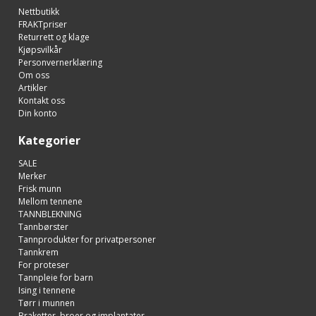
Nettbutikk
FRAKTpriser
Returrett og klage
Kjøpsvilkår
Personvernerklæring
Om oss
Artikler
Kontakt oss
Din konto
Kategorier
SALE
Merker
Frisk munn
Mellom tennene
TANNBLEKNING
Tannbørster
Tannprodukter for privatpersoner
Tannkrem
For proteser
Tannpleie for barn
Ising i tennene
Tørr i munnen
Braketter, broer og implantater