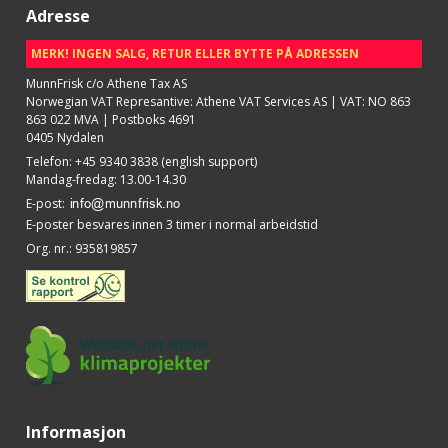
Adresse
MERK! INGEN SALG, RETUR ELLER BYTTE PÅ ADRESSEN
MunnFrisk c/o Athene Tax AS
Norwegian VAT Represantive: Athene VAT Services AS | VAT: NO 863
863 022 MVA | Postboks 4691
0405 Nydalen
Telefon
:
+45 9340 3838 (english support)
Mandag-fredag: 13.00-14.30
E-post
:
E-poster besvares innen 3 timer i normal arbeidstid
Org. nr.
:
935819857
Informasjon