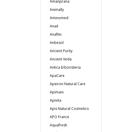
Amanprana
Animally
Aminomed
Anaé
Anaftin
Anbesol
Ancient Purity
Ancient Veda
Antica Erboristeria
ApaCare
Apeiron Natural Care
Apimani
Apivita
Apis Natural Cosmetics
APO France
Aquafresh