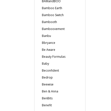
BAMandBOO
Bamboo Earth
Bamboo Switch
Bambooth
Bamboovement
Banbu
Bbryance
Be Aware
Beauty Formulas
Baby
Beconfident
Bedrop
Beewise
Ben & Anna
BenBits
Benefit