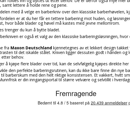
 kan foldes inn og byttes ut etter behov. De er derfor også mye mer b
, samt lettere å holde rene og pene.
rdelen med å velge en barberkniv over den klassiske barberhøvelen, k
fordelen er at du her får en tettere barbering mot huden, og løsningen
ast, hvor både blader og høvel må kastes med jevne mellomrom.
s trenger du kun å bytte bladet.
berkniven er også et valg av den klassiske barberingsløsningen, hvor d
ne fra
Maxon Deutschland
kjennetegnes av et lekkert design takket
rasten til det iskalde stålet. Kniven ligger dessuten godt i hånden og
 etter behov.
er å kjøpe flere blader over tid, kan de selvfølgelig kjøpes direkte he
tvikle den perfekte barberingsrutinen, kan du ikke bare finne din nye 
 til barberskum med den helt riktige konsistensen. Et vakkert, hvitt s
unnfrisk er din inngangsportal til større velvære og selvtillit i hverdag