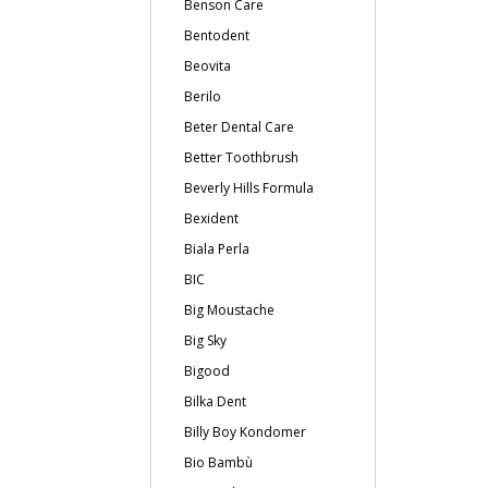
Benson Care
Bentodent
Beovita
Berilo
Beter Dental Care
Better Toothbrush
Beverly Hills Formula
Bexident
Biala Perla
BIC
Big Moustache
Big Sky
Bigood
Bilka Dent
Billy Boy Kondomer
Bio Bambù