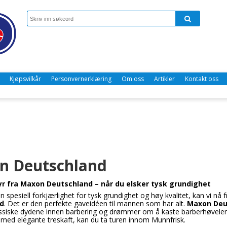
Kjøpsvilkår
Personvernerklæring
Om oss
Artikler
Kontakt oss
n Deutschland
r fra Maxon Deutschland – når du elsker tysk grundighet
n spesiell forkjærlighet for tysk grundighet og høy kvalitet, kan vi nå 
d
. Det er den perfekte gaveidéen til mannen som har alt.
Maxon Deu
assiske dydene innen barbering og drømmer om å kaste barberhøvelen ti
 med elegante treskaft, kan du ta turen innom Munnfrisk.