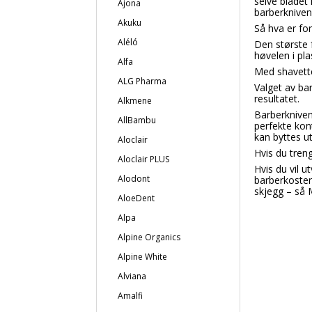
selve bladet
Ajona
barberkniven
Akuku
Så hva er fo
Aléló
Den største 
høvelen i pl
Alfa
Med shavette
ALG Pharma
Valget av bar
resultatet.
Alkmene
Barberknive
AllBambu
perfekte kont
kan byttes ut
Aloclair
Hvis du treng
Aloclair PLUS
Hvis du vil u
Alodont
barberkoster
skjegg – så M
AloeDent
Alpa
Alpine Organics
Alpine White
Alviana
Amalfi