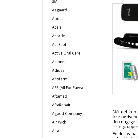
3M
Aagaard
Aboca
Acala
Acorde
ActiSept
Active Oral Care
Actoner
Adidas
Aflofarm
AFP (All For Paws)
Aftamed
AftaRepair
Når det komm
Agood Company
ikke nødvend
den daglige b
Air Wick
siste gruppen
Aira
En del av ba