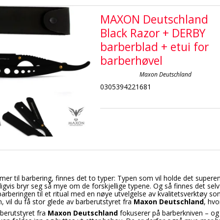
MAXON Deutschland
Black Razor + DERBY
barberblad + etui for
barberhøvel
Maxon Deutschland
0305394221681
er til barbering, finnes det to typer: Typen som vil holde det supere
igvis bryr seg så mye om de forskjellige typene. Og så finnes det sel
arberingen til et ritual med en nøye utvelgelse av kvalitetsverktøy so
, vil du få stor glede av barberutstyret fra
Maxon Deutschland
, hvo
rberutstyret fra
Maxon Deutschland
fokuserer på barberkniven – og