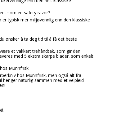
rukervennlige enn den helt klassiske
jent som en safety razor?
 er typisk mer miljøvennlig enn den klassiske
u ønsker å ta deg tid til å få det beste
 være et vakkert trehåndtak, som gir den
 leveres med 5 ekstra skarpe blader, som enkelt
r hos Munnfrisk.
barberkniv hos Munnfrisk, men også alt fra
mil henger naturlig sammen med et velpleid
en!