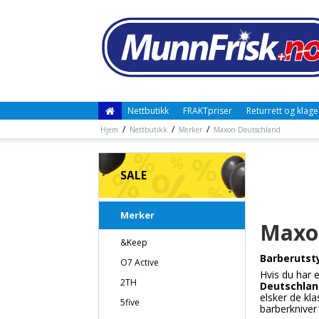
Nettbutikk
FRAKTpriser
Returrett og klage
/
/
/
Hjem
Nettbutikk
Merker
Maxon Deutschland
SALE
Merker
Maxo
&Keep
Barberutsty
O7 Active
Hvis du har e
2TH
Deutschlan
elsker de kl
5five
barberkniver