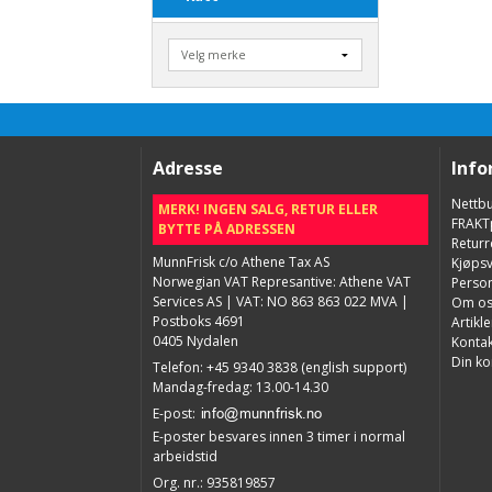
Adresse
Info
Nettbu
MERK! INGEN SALG, RETUR ELLER
FRAKT
BYTTE PÅ ADRESSEN
Returr
MunnFrisk c/o Athene Tax AS
Kjøpsv
Norwegian VAT Represantive: Athene VAT
Perso
Services AS | VAT: NO 863 863 022 MVA |
Om os
Postboks 4691
Artikle
0405 Nydalen
Kontak
Din ko
Telefon
:
+45 9340 3838 (english support)
Mandag-fredag: 13.00-14.30
E-post
:
E-poster besvares innen 3 timer i normal
arbeidstid
Org. nr.
:
935819857