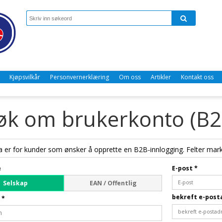
Kjøpsvilkår
Personvernerklæring
Om oss
Artikler
Kontakt oss
øk om brukerkonto (B2
 er for kunder som ønsker å opprette en B2B-innlogging. Felter mark
e
E-post
*
Selskap
EAN / Offentlig
bekreft e-pos
n
*