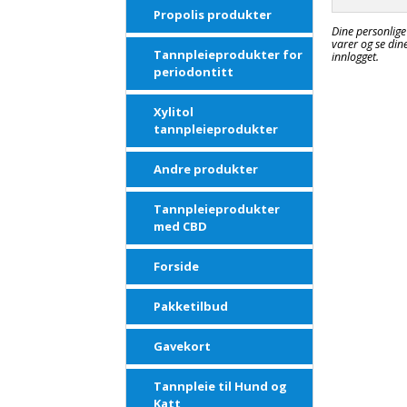
Propolis produkter
Dine personlige
varer og se dine
Tannpleieprodukter for
innlogget.
periodontitt
Xylitol
tannpleieprodukter
Andre produkter
Tannpleieprodukter
med CBD
Forside
Pakketilbud
Gavekort
Tannpleie til Hund og
Katt