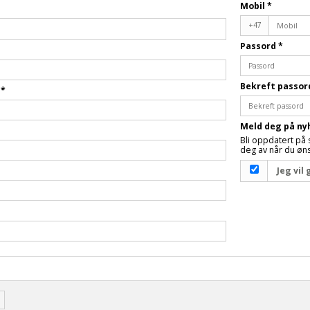
Mobil
*
+47
Passord
*
Bekreft passo
n
*
Meld deg på ny
Bli oppdatert på 
deg av når du øns
Jeg vil