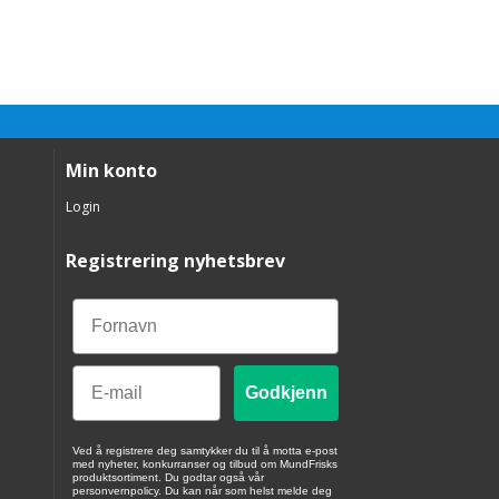
Min konto
Login
Registrering nyhetsbrev
Email
Godkjenn
Ved å registrere deg samtykker du til å motta e-post
med nyheter, konkurranser og tilbud om MundFrisks
produktsortiment. Du godtar også vår
personvernpolicy. Du kan når som helst melde deg