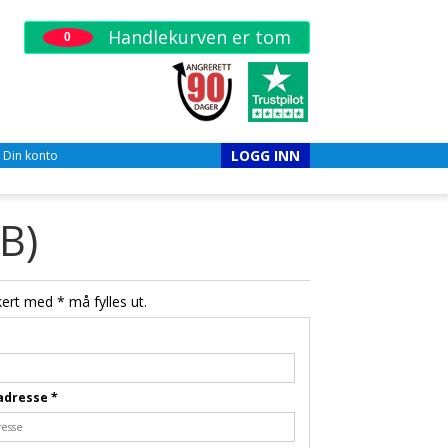
Handlekurven er tom
0
LOGG INN
Din konto
B)
ert med * må fylles ut.
tadresse
*