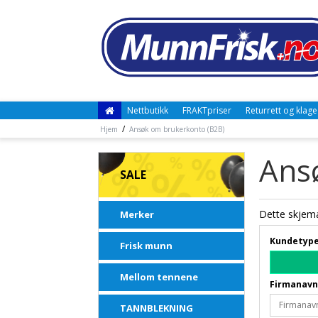
Nettbutikk
FRAKTpriser
Returrett og klage
/
Hjem
Ansøk om brukerkonto (B2B)
Ans
SALE
Dette skjema
Merker
Kundetyp
Frisk munn
Mellom tennene
Firmanav
TANNBLEKNING