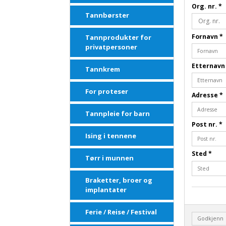
Org. nr.
*
Tannbørster
Fornavn
*
Tannprodukter for
privatpersoner
Etternav
Tannkrem
For proteser
Adresse
*
Tannpleie for barn
Post nr.
*
Ising i tennene
Sted
*
Tørr i munnen
Braketter, broer og
implantater
Ferie / Reise / Festival
Godkjenn