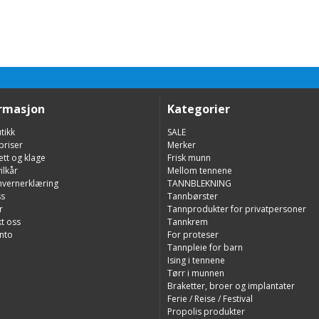
rmasjon
Kategorier
tikk
SALE
priser
Merker
ett og klage
Frisk munn
ilkår
Mellom tennene
nvernerklæring
TANNBLEKNING
s
Tannbørster
r
Tannprodukter for privatpersoner
t oss
Tannkrem
nto
For proteser
Tannpleie for barn
Ising i tennene
Tørr i munnen
Braketter, broer og implantater
Ferie / Reise / Festival
Propolis produkter