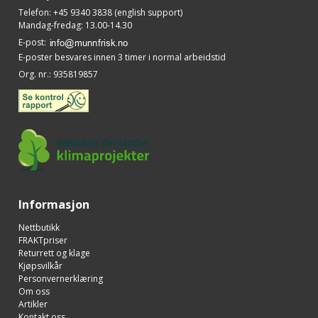
Telefon
:
+45 9340 3838 (english support)
Mandag-fredag: 13.00-14.30
E-post
:
E-poster besvares innen 3 timer i normal arbeidstid
Org. nr.
:
935819857
Informasjon
Nettbutikk
FRAKTpriser
Returrett og klage
Kjøpsvilkår
Personvernerklæring
Om oss
Artikler
Kontakt oss