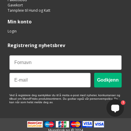
Gavekort
Tannpleie til Hund og Katt
Min konto
Login
Registrering nyhetsbrev
Email
Godkjenn
Ved å registrere deg samtykker du til å motta e-post med nyheter, konkurranser og
tilbud om MundFrisks produktsortiment. Du godtar også vår personvernpolicy. Du
1
kan når som helst melde deg av.
MunnFrisk.no © 2024