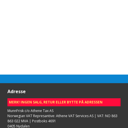
Adresse
MERK! INGEN SALG, RETUR ELLER BYTTE PÅ ADRESSEN
MunnFrisk c/o Athene Tax AS
Norwegian VAT Represantive: Athene VAT Services AS | VAT: NO 863
863 022 MVA | Postboks 4691
0405 Nydalen