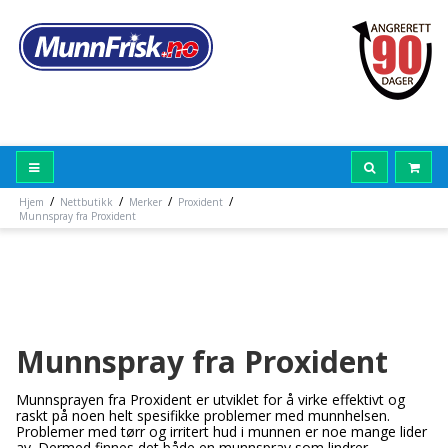
/
/
/
/
Hjem
Nettbutikk
Merker
Proxident
Munnspray fra Proxident
Munnspray fra Proxident
Munnsprayen fra Proxident er utviklet for å virke effektivt og
raskt på noen helt spesifikke problemer med munnhelsen.
Problemer med tørr og irritert hud i munnen er noe mange lider
av. Dermed finnes det både en munnspray som lindrer