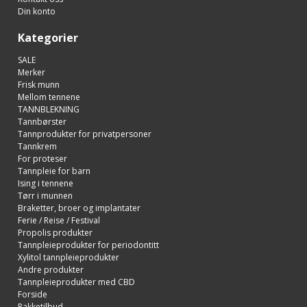
Din konto
Kategorier
SALE
Merker
Frisk munn
Mellom tennene
TANNBLEKNING
Tannbørster
Tannprodukter for privatpersoner
Tannkrem
For proteser
Tannpleie for barn
Ising i tennene
Tørr i munnen
Braketter, broer og implantater
Ferie / Reise / Festival
Propolis produkter
Tannpleieprodukter for periodontitt
Xylitol tannpleieprodukter
Andre produkter
Tannpleieprodukter med CBD
Forside
Pakketilbud