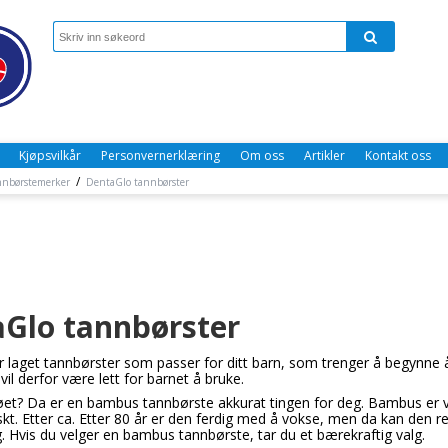
Kjøpsvilkår
Personvernerklæring
Om oss
Artikler
Kontakt oss
/
nnbørstemerker
DentaGlo tannbørster
Glo tannbørster
 laget tannbørster som passer for ditt barn, som trenger å begynne 
il derfor være lett for barnet å bruke.
jøet? Da er en bambus tannbørste akkurat tingen for deg. Bambus er 
kt. Etter ca. Etter 80 år er den ferdig med å vokse, men da kan den r
g. Hvis du velger en bambus tannbørste, tar du et bærekraftig valg.