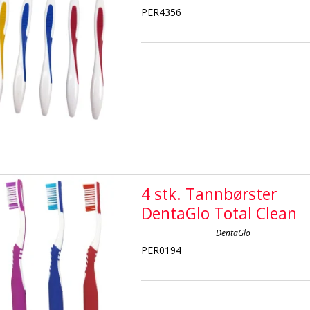
PER4356
4 stk. Tannbørster
DentaGlo Total Clean
DentaGlo
PER0194