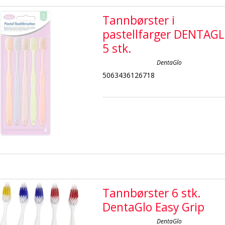
Tannbørster i
pastellfarger DENTAG
5 stk.
DentaGlo
5063436126718
Tannbørster 6 stk.
DentaGlo Easy Grip
DentaGlo