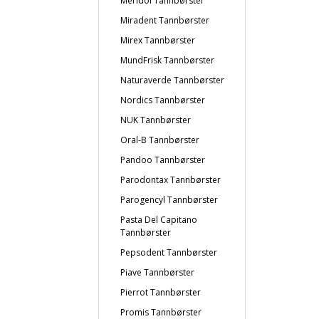
Meridol Tannbørster
Miradent Tannbørster
Mirex Tannbørster
MundFrisk Tannbørster
Naturaverde Tannbørster
Nordics Tannbørster
NUK Tannbørster
Oral-B Tannbørster
Pandoo Tannbørster
Parodontax Tannbørster
Parogencyl Tannbørster
Pasta Del Capitano
Tannbørster
Pepsodent Tannbørster
Piave Tannbørster
Pierrot Tannbørster
Promis Tannbørster