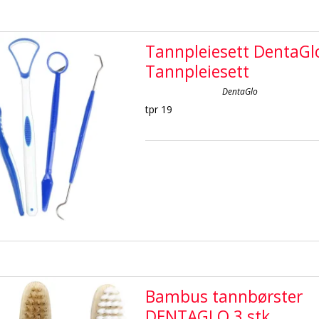
Tannpleiesett DentaGl
Tannpleiesett
DentaGlo
tpr 19
Bambus tannbørster
DENTAGLO 3 stk.