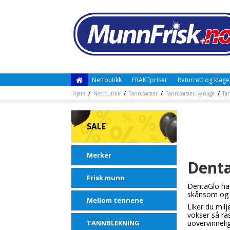
Nettbutikk
FRAKTpriser
Returrett og klage
/
/
/
/
Hjem
Nettbutikk
Tannbørster
Tannbørster, vanlige
Ta
SALE
Merker
Denta
Frisk munn
DentaGlo har
skånsom og v
Mellom tennene
Liker du mil
vokser så ras
TANNBLEKNING
uovervinneli