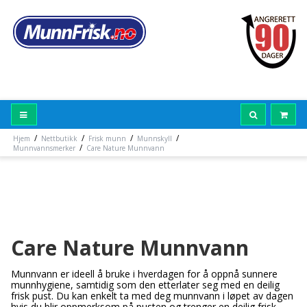
/
/
/
/
Hjem
Nettbutikk
Frisk munn
Munnskyll
/
Munnvannsmerker
Care Nature Munnvann
Care Nature Munnvann
Munnvann er ideell å bruke i hverdagen for å oppnå sunnere
munnhygiene, samtidig som den etterlater seg med en deilig
frisk pust. Du kan enkelt ta med deg munnvann i løpet av dagen
hvis du blir oppmerksom på pusten og trenger en deilig frisk