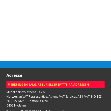
Adresse
MERK! INGEN SALG, RETUR ELLER BYTTE PÅ ADRESSEN
MunnFrisk c/o Athene Tax AS
Norwegian VAT Represantive: Athene VAT Services AS | VAT: NO 863
863 022 MVA | Postboks 4691
0405 Nydalen