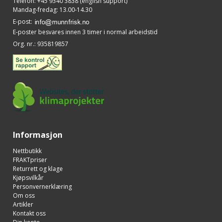
Telefon
:
+45 9340 3838 (english support)
Mandag-fredag: 13.00-14.30
E-post
:
E-poster besvares innen 3 timer i normal arbeidstid
Org. nr.
:
935819857
Informasjon
Nettbutikk
FRAKTpriser
Returrett og klage
Kjøpsvilkår
Personvernerklæring
Om oss
Artikler
Kontakt oss