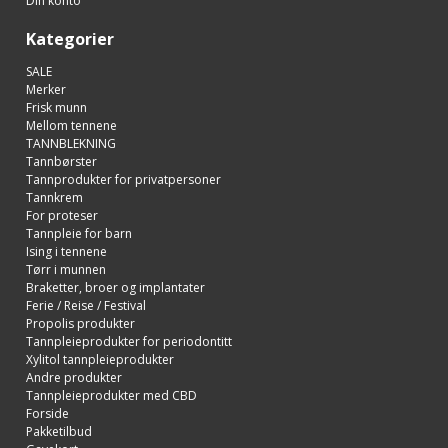
Din konto
Kategorier
SALE
Merker
Frisk munn
Mellom tennene
TANNBLEKNING
Tannbørster
Tannprodukter for privatpersoner
Tannkrem
For proteser
Tannpleie for barn
Ising i tennene
Tørr i munnen
Braketter, broer og implantater
Ferie / Reise / Festival
Propolis produkter
Tannpleieprodukter for periodontitt
Xylitol tannpleieprodukter
Andre produkter
Tannpleieprodukter med CBD
Forside
Pakketilbud