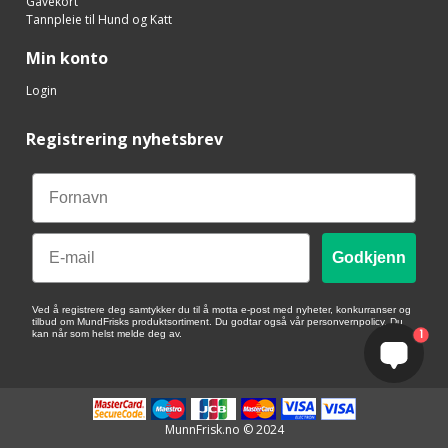
Gavekort
Tannpleie til Hund og Katt
Min konto
Login
Registrering nyhetsbrev
Email
Godkjenn
Ved å registrere deg samtykker du til å motta e-post med nyheter, konkurranser og
tilbud om MundFrisks produktsortiment. Du godtar også vår personvernpolicy. Du
1
kan når som helst melde deg av.
MunnFrisk.no © 2024