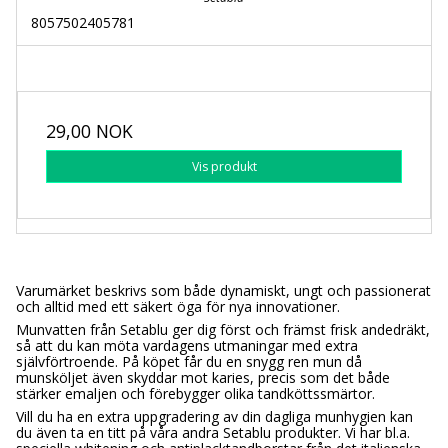
8057502405781
29,00 NOK
Vis produkt
Varumärket beskrivs som både dynamiskt, ungt och passionerat
och alltid med ett säkert öga för nya innovationer.
Munvatten från Setablu ger dig först och främst frisk andedräkt,
så att du kan möta vardagens utmaningar med extra
självförtroende. På köpet får du en snygg ren mun då
munsköljet även skyddar mot karies, precis som det både
stärker emaljen och förebygger olika tandköttssmärtor.
Vill du ha en extra uppgradering av din dagliga munhygien kan
du även ta en titt på våra andra Setablu produkter. Vi har bl.a.