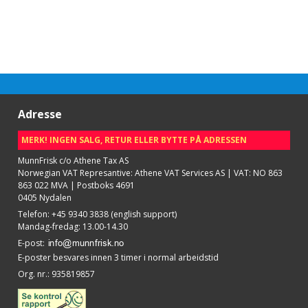
Adresse
MERK! INGEN SALG, RETUR ELLER BYTTE PÅ ADRESSEN
MunnFrisk c/o Athene Tax AS
Norwegian VAT Represantive: Athene VAT Services AS | VAT: NO 863
863 022 MVA | Postboks 4691
0405 Nydalen
Telefon
:
+45 9340 3838 (english support)
Mandag-fredag: 13.00-14.30
E-post
:
E-poster besvares innen 3 timer i normal arbeidstid
Org. nr.
:
935819857