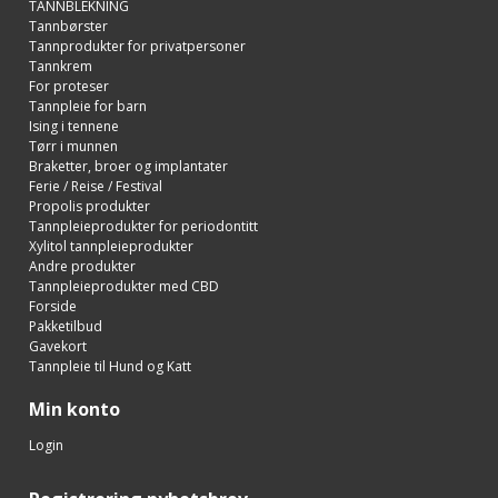
TANNBLEKNING
Tannbørster
Tannprodukter for privatpersoner
Tannkrem
For proteser
Tannpleie for barn
Ising i tennene
Tørr i munnen
Braketter, broer og implantater
Ferie / Reise / Festival
Propolis produkter
Tannpleieprodukter for periodontitt
Xylitol tannpleieprodukter
Andre produkter
Tannpleieprodukter med CBD
Forside
Pakketilbud
Gavekort
Tannpleie til Hund og Katt
Min konto
Login