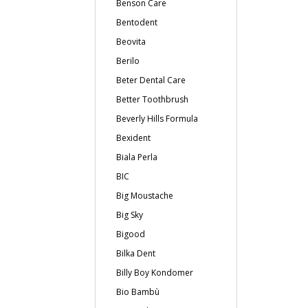
Benson Care
Bentodent
Beovita
Berilo
Beter Dental Care
Better Toothbrush
Beverly Hills Formula
Bexident
Biala Perla
BIC
Big Moustache
Big Sky
Bigood
Bilka Dent
Billy Boy Kondomer
Bio Bambù