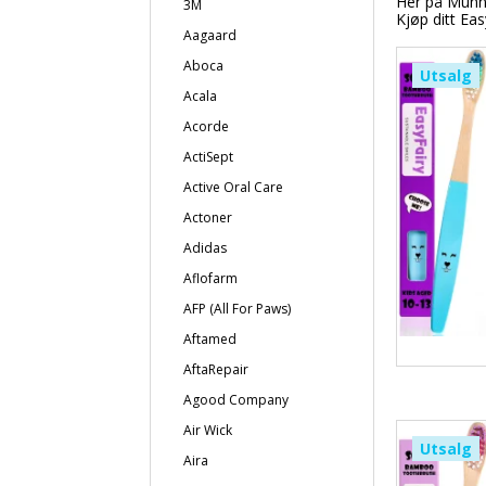
Her på Munnfr
3M
Kjøp ditt Eas
Aagaard
Aboca
Utsalg
Acala
Acorde
ActiSept
Active Oral Care
Actoner
Adidas
Aflofarm
AFP (All For Paws)
Aftamed
AftaRepair
Agood Company
Air Wick
Utsalg
Aira