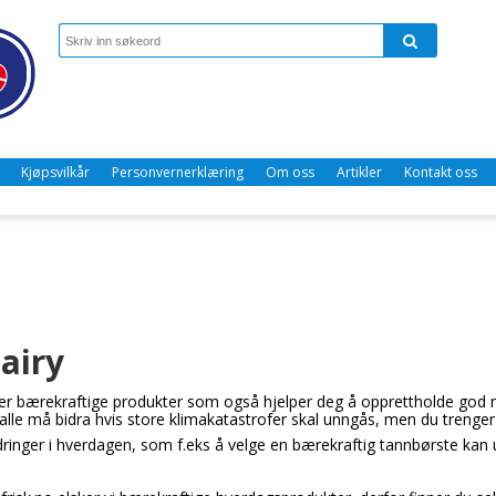
Kjøpsvilkår
Personvernerklæring
Om oss
Artikler
Kontakt oss
airy
ger bærekraftige produkter som også hjelper deg å opprettholde god m
i alle må bidra hvis store klimakatastrofer skal unngås, men du trenge
ringer i hverdagen, som f.eks å velge en bærekraftig tannbørste kan u