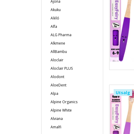
Ajona
Akuku
Aléló
Alfa
ALG Pharma
Alkmene
AllBambu
Aloclair
Aloclair PLUS
Alodont
AloeDent
Utsalg
Alpa
Alpine Organics
Alpine White
Alviana
Amalfi