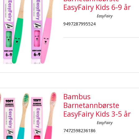
EasyFairy Kids 6-9 år
EasyFairy
9497287995524
Bambus
Barnetannbørste
EasyFairy Kids 3-5 år
EasyFairy
7472598236186