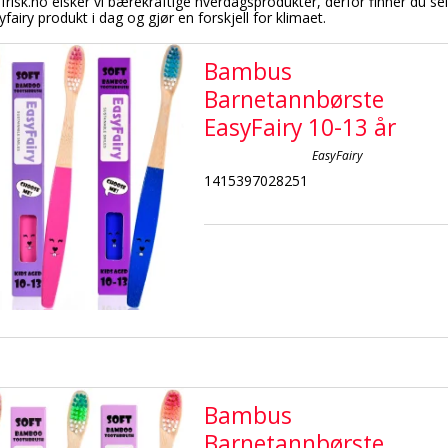
isk.no elsker vi bærekraftige hverdagsprodukter, derfor finner du selv
yfairy produkt i dag og gjør en forskjell for klimaet.
Bambus
Barnetannbørste
EasyFairy 10-13 år
EasyFairy
1415397028251
Bambus
Barnetannbørste