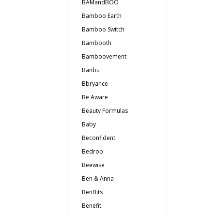
BAMandBOO
Bamboo Earth
Bamboo Switch
Bambooth
Bamboovement
Banbu
Bbryance
Be Aware
Beauty Formulas
Baby
Beconfident
Bedrop
Beewise
Ben & Anna
BenBits
Benefit