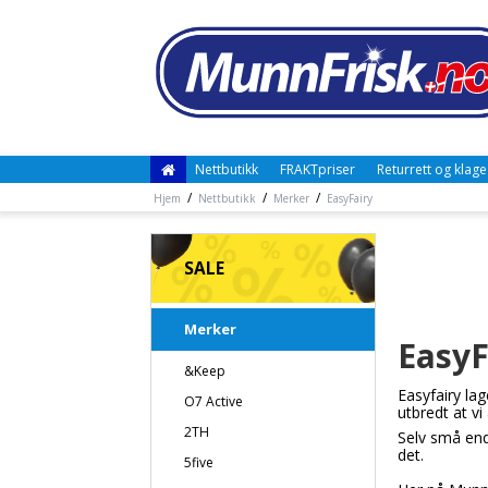
Nettbutikk
FRAKTpriser
Returrett og klage
/
/
/
Hjem
Nettbutikk
Merker
EasyFairy
SALE
Merker
EasyF
&Keep
Easyfairy la
O7 Active
utbredt at v
2TH
Selv små end
det.
5five