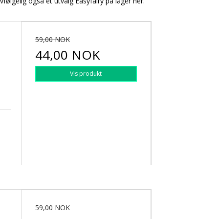
følgelig også et utvalg Easyfairy på lager her.
59,00 NOK
44,00 NOK
Vis produkt
59,00 NOK