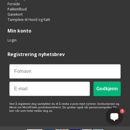
Forside
Pakketilbud
Gavekort
Tannpleie til Hund og Katt
Min konto
Login
Registrering nyhetsbrev
Email
Godkjenn
Ved å registrere deg samtykker du til å motta e-post med nyheter, konkurranser og
tilbud om MundFrisks produktsortiment. Du godtar også vår personvernpolicy. Du
1
kan når som helst melde deg av.