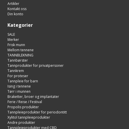
Artikler
Kontakt oss
Din konto
Kategorier
SALE
Merker
Frisk munn
Mellom tennene
TANNBLEKNING
Tannbørster
Tannprodukter for privatpersoner
Tannkrem
For proteser
Tannpleie for barn
Ising i tennene
Tørr i munnen
Braketter, broer og implantater
Ferie / Reise / Festival
Propolis produkter
Tannpleieprodukter for periodontitt
Xylitol tannpleieprodukter
Andre produkter
Tannpleieprodukter med CBD