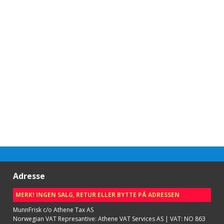
Adresse
MERK! INGEN SALG, RETUR ELLER BYTTE PÅ ADRESSEN
MunnFrisk c/o Athene Tax AS
Norwegian VAT Represantive: Athene VAT Services AS | VAT: NO 863