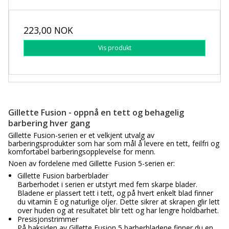
223,00 NOK
Vis produkt
Gillette Fusion - oppnå en tett og behagelig
barbering hver gang
Gillette Fusion-serien er et velkjent utvalg av
barberingsprodukter som har som mål å levere en tett, feilfri og
komfortabel barberingsopplevelse for menn.
Noen av fordelene med Gillette Fusion 5-serien er:
Gillette Fusion barberblader
Barberhodet i serien er utstyrt med fem skarpe blader.
Bladene er plassert tett i tett, og på hvert enkelt blad finner
du vitamin E og naturlige oljer. Dette sikrer at skrapen glir lett
over huden og at resultatet blir tett og har lengre holdbarhet.
Presisjonstrimmer
På baksiden av Gillette Fusion 5 barberbladene finner du en