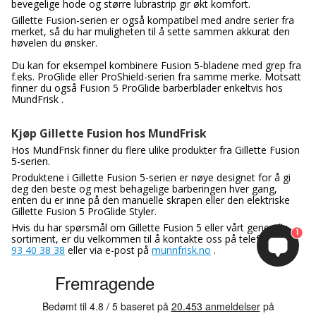
bevegelige hode og større lubrastrip gir økt komfort.
Gillette Fusion-serien er også kompatibel med andre serier fra
merket, så du har muligheten til å sette sammen akkurat den
høvelen du ønsker.
Du kan for eksempel kombinere Fusion 5-bladene med grep fra
f.eks. ProGlide eller ProShield-serien fra samme merke. Motsatt
finner du også Fusion 5 ProGlide barberblader enkeltvis hos
MundFrisk .
Kjøp Gillette Fusion hos MundFrisk
Hos MundFrisk finner du flere ulike produkter fra Gillette Fusion
5-serien.
Produktene i Gillette Fusion 5-serien er nøye designet for å gi
deg den beste og mest behagelige barberingen hver gang,
enten du er inne på den manuelle skrapen eller den elektriske
Gillette Fusion 5 ProGlide Styler.
Hvis du har spørsmål om Gillette Fusion 5 eller vårt generelle
1
sortiment, er du velkommen til å kontakte oss på telefon
+45
93 40 38 38
eller via e-post på
munnfrisk.no
.