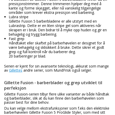
presisjonstrimmer. Denne trimmeren hjelper deg med å
kante og forme skjegget, eller nå vanskelig tilgjengelige
områder som krever ekstra presisjon ved barbering.
Lubra stripe
Gillette Fusion 5 barberbladene er alle utstyrt med en
Lubrastrip. Dette er en liten stripe gel som aktiveres når
skrapen er i bruk. Den bidrar til å myke opp huden og gir en
behagelig og trygg barbering.
Fast grep
Håndtaket eller skaftet på barberhøvelen er designet for å
være behagelig og sklisikkert å bruke. Dette sikrer et godt
grep og full kontroll når du barberer deg.
20 barberinger pr blad.
Serien er kjent for sin avanserte teknologi, akkurat som mange
av
Gillettes
andre serier, som MundFrisk også selger.
Gillette Fusion - barberblader og grep utviklet til
perfeksjon
Gillette Fusion-serien tilbyr flere ulike varianter av både håndtak
og barberblader, slik at du kan finne den barberhøvelen som
passer best for dine behov.
Du kan velge mellom ekstrafunksjoner som f.eks den elektriske
barberhøvelen Gillette Fusion 5 ProGlide Styler, som med sitt