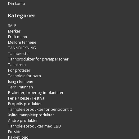
Din konto
Kategorier
SALE
Merker
Frisk munn
Mellom tennene
TANNBLEKNING
Tannbørster
Tannprodukter for privatpersoner
Tannkrem
For proteser
Tannpleie for barn
Ising i tennene
Tørr i munnen
Braketter, broer og implantater
Ferie / Reise / Festival
Propolis produkter
Tannpleieprodukter for periodontitt
Xylitol tannpleieprodukter
Andre produkter
Tannpleieprodukter med CBD
Forside
Pakketilbud