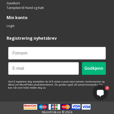
Gavekort
Tannpleie til Hund og Katt
Min konto
Login
Registrering nyhetsbrev
Email
Godkjenn
Ved å registrere deg samtykker du til å motta e-post med nyheter, konkurranser og
tilbud om MundFrisks produktsortiment. Du godtar også vår personvernpolicy. Du
1
kan når som helst melde deg av.
MunnFrisk.no © 2024