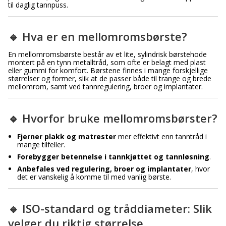
til daglig tannpuss.
🔹 Hva er en mellomromsbørste?
En mellomromsbørste består av et lite, sylindrisk børstehode
montert på en tynn metalltråd, som ofte er belagt med plast
eller gummi for komfort. Børstene finnes i mange forskjellige
størrelser og former, slik at de passer både til trange og brede
mellomrom, samt ved tannregulering, broer og implantater.
🔹 Hvorfor bruke mellomromsbørster?
Fjerner plakk og matrester
mer effektivt enn tanntråd i
mange tilfeller.
Forebygger betennelse i tannkjøttet og tannløsning
.
Anbefales ved regulering, broer og implantater
, hvor
det er vanskelig å komme til med vanlig børste.
🔹 ISO-standard og tråddiameter: Slik
velger du riktig størrelse