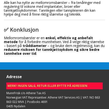
Alle kan ha nytte av mellomromsbørster – fra tenåringer med
regulering til voksne med implantater, broer eller
tannkjøttsykdommer. Tannlegen eller tannpleieren din kan
hjelpe deg med å finne riktig størrelse og teknikk.
✅ Konklusjon
Mellomromsbørster er en
enkel, effektiv og anbefalt
metode
for å forbedre munnhelsen. Ved å velge riktig størrelse
– basert på
tråddiameter
– og bruke dem regelmessig, kan du
redusere risikoen for tannkjøttsykdom og sikre bedre
tannhelse over tid
.
Adresse
MERK! INGEN SALG, RETUR ELLER BYTTE PÅ ADRESSEN
MunnFrisk c/o Athene Tax AS
Norwegian VAT Represantive: Athene VAT Services AS | VAT: NO 863
863 022 MVA | Postboks 4691
0405 Nydalen