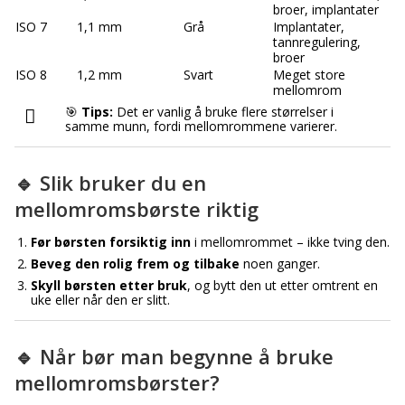
broer, implantater
ISO 7
1,1 mm
Grå
Implantater,
tannregulering,
broer
ISO 8
1,2 mm
Svart
Meget store
mellomrom
🎯
Tips:
Det er vanlig å bruke flere størrelser i
samme munn, fordi mellomrommene varierer.
🔹 Slik bruker du en
mellomromsbørste riktig
Før børsten forsiktig inn
i mellomrommet – ikke tving den.
Beveg den rolig frem og tilbake
noen ganger.
Skyll børsten etter bruk
, og bytt den ut etter omtrent en
uke eller når den er slitt.
🔹 Når bør man begynne å bruke
mellomromsbørster?