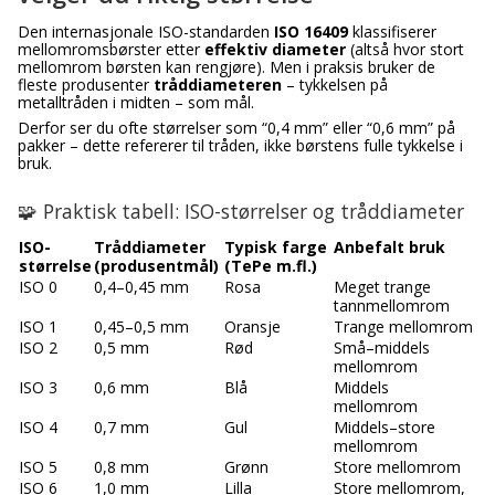
Den internasjonale ISO-standarden
ISO 16409
klassifiserer
mellomromsbørster etter
effektiv diameter
(altså hvor stort
mellomrom børsten kan rengjøre). Men i praksis bruker de
fleste produsenter
tråddiameteren
– tykkelsen på
metalltråden i midten – som mål.
Derfor ser du ofte størrelser som “0,4 mm” eller “0,6 mm” på
pakker – dette refererer til tråden, ikke børstens fulle tykkelse i
bruk.
🧩 Praktisk tabell: ISO-størrelser og tråddiameter
ISO-
Tråddiameter
Typisk farge
Anbefalt bruk
størrelse
(produsentmål)
(TePe m.fl.)
ISO 0
0,4–0,45 mm
Rosa
Meget trange
tannmellomrom
ISO 1
0,45–0,5 mm
Oransje
Trange mellomrom
ISO 2
0,5 mm
Rød
Små–middels
mellomrom
ISO 3
0,6 mm
Blå
Middels
mellomrom
ISO 4
0,7 mm
Gul
Middels–store
mellomrom
ISO 5
0,8 mm
Grønn
Store mellomrom
ISO 6
1,0 mm
Lilla
Store mellomrom,