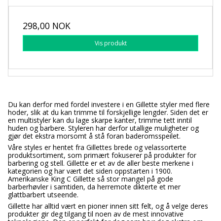
298,00 NOK
Vis produkt
Du kan derfor med fordel investere i en Gillette styler med flere
hoder, slik at du kan trimme til forskjellige lengder. Siden det er
en multistyler kan du lage skarpe kanter, trimme tett inntil
huden og barbere. Styleren har derfor utallige muligheter og
gjør det ekstra morsomt å stå foran baderomsspeilet.
Våre styles er hentet fra Gillettes brede og velassorterte
produktsortiment, som primært fokuserer på produkter for
barbering og stell. Gillette er et av de aller beste merkene i
kategorien og har vært det siden oppstarten i 1900.
Amerikanske King C Gillette så stor mangel på gode
barberhøvler i samtiden, da herremote dikterte et mer
glattbarbert utseende.
Gillette har alltid vært en pioner innen sitt felt, og å velge deres
produkter gir deg tilgang til noen av de mest innovative