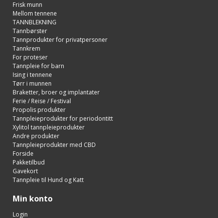
Frisk munn
Mellom tennene
TANNBLEKNING
Tannbørster
Tannprodukter for privatpersoner
Tannkrem
For proteser
Tannpleie for barn
Ising i tennene
Tørr i munnen
Braketter, broer og implantater
Ferie / Reise / Festival
Propolis produkter
Tannpleieprodukter for periodontitt
Xylitol tannpleieprodukter
Andre produkter
Tannpleieprodukter med CBD
Forside
Pakketilbud
Gavekort
Tannpleie til Hund og Katt
Min konto
Login