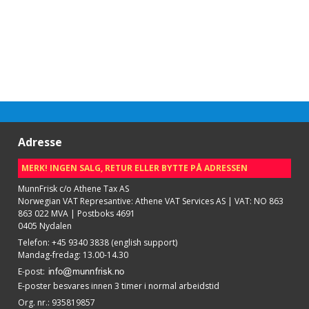
Adresse
MERK! INGEN SALG, RETUR ELLER BYTTE PÅ ADRESSEN
MunnFrisk c/o Athene Tax AS
Norwegian VAT Represantive: Athene VAT Services AS | VAT: NO 863
863 022 MVA | Postboks 4691
0405 Nydalen
Telefon
:
+45 9340 3838 (english support)
Mandag-fredag: 13.00-14.30
E-post
:
E-poster besvares innen 3 timer i normal arbeidstid
Org. nr.
:
935819857