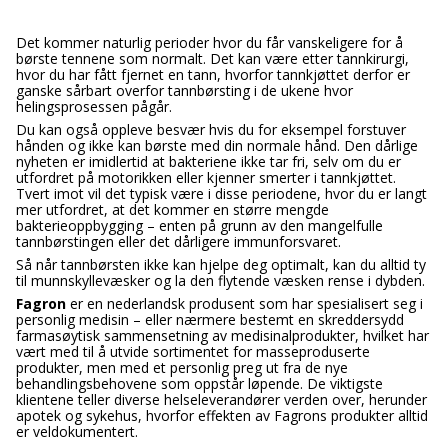
Det kommer naturlig perioder hvor du får vanskeligere for å
børste tennene som normalt. Det kan være etter tannkirurgi,
hvor du har fått fjernet en tann, hvorfor tannkjøttet derfor er
ganske sårbart overfor tannbørsting i de ukene hvor
helingsprosessen pågår.
Du kan også oppleve besvær hvis du for eksempel forstuver
hånden og ikke kan børste med din normale hånd. Den dårlige
nyheten er imidlertid at bakteriene ikke tar fri, selv om du er
utfordret på motorikken eller kjenner smerter i tannkjøttet.
Tvert imot vil det typisk være i disse periodene, hvor du er langt
mer utfordret, at det kommer en større mengde
bakterieoppbygging – enten på grunn av den mangelfulle
tannbørstingen eller det dårligere immunforsvaret.
Så når tannbørsten ikke kan hjelpe deg optimalt, kan du alltid ty
til munnskyllevæsker og la den flytende væsken rense i dybden.
Fagron
er en nederlandsk produsent som har spesialisert seg i
personlig medisin – eller nærmere bestemt en skreddersydd
farmasøytisk sammensetning av medisinalprodukter, hvilket har
vært med til å utvide sortimentet for masseproduserte
produkter, men med et personlig preg ut fra de nye
behandlingsbehovene som oppstår løpende. De viktigste
klientene teller diverse helseleverandører verden over, herunder
apotek og sykehus, hvorfor effekten av Fagrons produkter alltid
er veldokumentert.