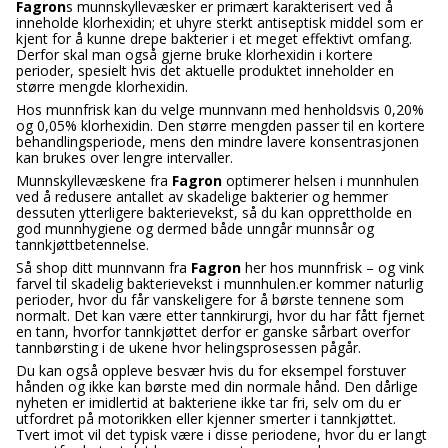
Fagron
s munnskyllevæsker er primært karakterisert ved å
inneholde klorhexidin; et uhyre sterkt antiseptisk middel som er
kjent for å kunne drepe bakterier i et meget effektivt omfang.
Derfor skal man også gjerne bruke klorhexidin i kortere
perioder, spesielt hvis det aktuelle produktet inneholder en
større mengde klorhexidin.
Hos munnfrisk kan du velge munnvann med henholdsvis 0,20%
og 0,05% klorhexidin. Den større mengden passer til en kortere
behandlingsperiode, mens den mindre lavere konsentrasjonen
kan brukes over lengre intervaller.
Munnskyllevæskene fra
Fagron
optimerer helsen i munnhulen
ved å redusere antallet av skadelige bakterier og hemmer
dessuten ytterligere bakterievekst, så du kan opprettholde en
god munnhygiene og dermed både unngår munnsår og
tannkjøttbetennelse.
Så shop ditt munnvann fra
Fagron
her hos munnfrisk – og vink
farvel til skadelig bakterievekst i munnhulen.er kommer naturlig
perioder, hvor du får vanskeligere for å børste tennene som
normalt. Det kan være etter tannkirurgi, hvor du har fått fjernet
en tann, hvorfor tannkjøttet derfor er ganske sårbart overfor
tannbørsting i de ukene hvor helingsprosessen pågår.
Du kan også oppleve besvær hvis du for eksempel forstuver
hånden og ikke kan børste med din normale hånd. Den dårlige
nyheten er imidlertid at bakteriene ikke tar fri, selv om du er
utfordret på motorikken eller kjenner smerter i tannkjøttet.
Tvert imot vil det typisk være i disse periodene, hvor du er langt