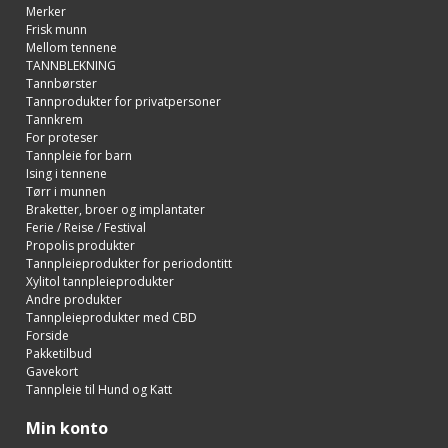
Merker
Frisk munn
Mellom tennene
TANNBLEKNING
Tannbørster
Tannprodukter for privatpersoner
Tannkrem
For proteser
Tannpleie for barn
Ising i tennene
Tørr i munnen
Braketter, broer og implantater
Ferie / Reise / Festival
Propolis produkter
Tannpleieprodukter for periodontitt
Xylitol tannpleieprodukter
Andre produkter
Tannpleieprodukter med CBD
Forside
Pakketilbud
Gavekort
Tannpleie til Hund og Katt
Min konto