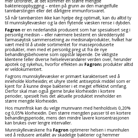
mer utfordret, at det kommer en større mengde
bakterieoppbygging – enten på grunn av den mangelfulle
tannbørstingen eller det dårligere immunforsvaret.
Så når tannbørsten ikke kan hjelpe deg optimalt, kan du alltid ty
til munnskyllevæsker og la den flytende væsken rense i dybden.
Fagron
er en nederlandsk produsent som har spesialisert seg i
personlig medisin – eller nærmere bestemt en skreddersydd
farmasøytisk sammensetning av medisinalprodukter, hvilket har
vært med til å utvide sortimentet for masseproduserte
produkter, men med et personlig preg ut fra de nye
behandlingsbehovene som oppstår løpende. De viktigste
klientene teller diverse helseleverandører verden over, herunder
apotek og sykehus, hvorfor effekten av
Fagron
s produkter alltid
er veldokumentert.
Fagrons munnskyllevæsker er primært karakterisert ved å
inneholde klorhexidin; et uhyre sterkt antiseptisk middel som er
kjent for å kunne drepe bakterier i et meget effektivt omfang.
Derfor skal man også gjerne bruke klorhexidin i kortere
perioder, spesielt hvis det aktuelle produktet inneholder en
større mengde klorhexidin.
Hos munnfrisk kan du velge munnvann med henholdsvis 0,20%
og 0,05% klorhexidin. Den større mengden passer til en kortere
behandlingsperiode, mens den mindre lavere konsentrasjonen
kan brukes over lengre intervaller.
Munnskyllevæskene fra
Fagron
optimerer helsen i munnhulen
ved å redusere antallet av skadelige bakterier og hemmer