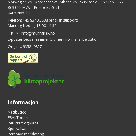
Norwegian VAT Represantive: Athene VAT Services AS | VAT: NO 863
863 022 MVA | Postboks 4691
0405 Nydalen
Telefon
:
+45 9340 3838 (english support)
Mandag-fredag: 13.00-14.30
E-post
:
E-poster besvares innen 3 timer i normal arbeidstid
Org. nr.
:
935819857
Informasjon
Nettbutikk
FRAKTpriser
Returrett og klage
Kjøpsvilkår
Personvernerklæring