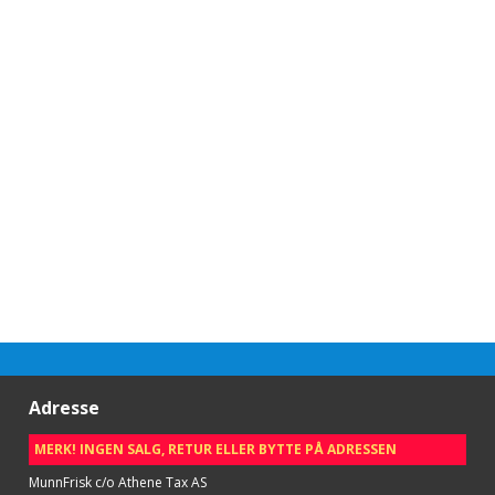
Adresse
MERK! INGEN SALG, RETUR ELLER BYTTE PÅ ADRESSEN
MunnFrisk c/o Athene Tax AS