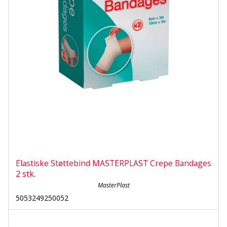
Elastiske Støttebind MASTERPLAST Crepe Bandages
2 stk.
MasterPlast
5053249250052