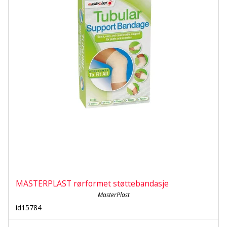
MASTERPLAST rørformet støttebandasje
MasterPlast
id15784