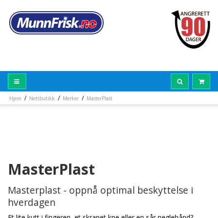
/
/
/
Hjem
Nettbutikk
Merker
MasterPlast
MasterPlast
Masterplast - oppnå optimal beskyttelse i
hverdagen
Et lite kutt i fingeren, et skrapet kne eller en sår neglebånd?