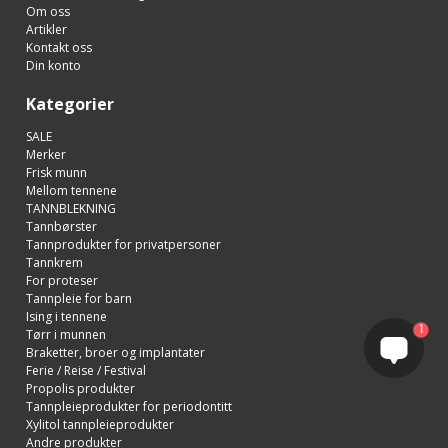
Om oss
Artikler
Kontakt oss
Din konto
Kategorier
SALE
Merker
Frisk munn
Mellom tennene
TANNBLEKNING
Tannbørster
Tannprodukter for privatpersoner
Tannkrem
For proteser
Tannpleie for barn
Ising i tennene
1
Tørr i munnen
Braketter, broer og implantater
Ferie / Reise / Festival
Propolis produkter
Tannpleieprodukter for periodontitt
Xylitol tannpleieprodukter
Andre produkter