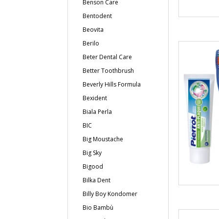
Benson Care
Bentodent
Beovita
Berilo
Beter Dental Care
Better Toothbrush
Beverly Hills Formula
Bexident
Biala Perla
BIC
Big Moustache
Big Sky
Bigood
Bilka Dent
Billy Boy Kondomer
Bio Bambù