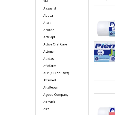
3M
Aagaard
Aboca
Acala
Acorde
ActiSept
Active Oral Care
Actoner
Adidas
Aflofarm
AFP (All For Paws)
Aftamed
AftaRepair
Agood Company
Air Wick
Aira