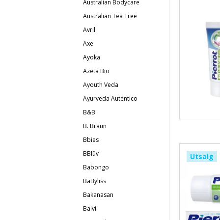
Australian Bodycare
Australian Tea Tree
Avril
Axe
Ayoka
Azeta Bio
Ayouth Veda
Ayurveda Auténtico
B&B
B. Braun
Bbies
BBlüv
Utsalg
Babongo
BaByliss
Bakanasan
Balvi