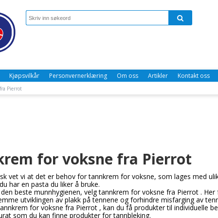
Kjøpsvilkår
Personvernerklæring
Om oss
Artikler
Kontakt oss
ra Pierrot
rem for voksne fra Pierrot
k vet vi at det er behov for tannkrem for voksne, som lages med ulik
u har en pasta du liker å bruke.
a den beste munnhygienen, velg tannkrem for voksne fra Pierrot . Her 
hemme utviklingen av plakk på tennene og forhindre misfarging av ten
annkrem for voksne fra Pierrot , kan du få produkter til individuelle 
rat som du kan finne produkter for tannbleking.