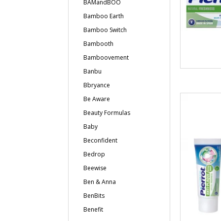
BAMandBOO
Bamboo Earth
Bamboo Switch
Bambooth
Bamboovement
Banbu
Bbryance
Be Aware
Beauty Formulas
Baby
Beconfident
Bedrop
Beewise
Ben & Anna
BenBits
Benefit