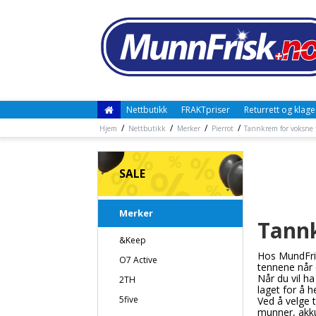
Nettbutikk
FRAKTpriser
Returrett og klage
/
/
/
/
Hjem
Nettbutikk
Merker
Pierrot
Tannkrem for voksne f
SALE
Merker
Tannk
&Keep
Hos MundFris
O7 Active
tennene når d
Når du vil h
2TH
laget for å 
5five
Ved å velge t
munner, akku