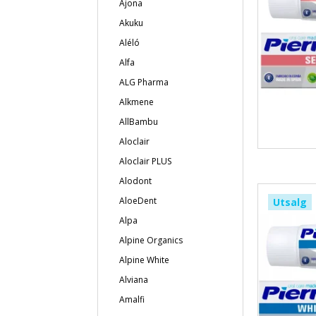
Ajona
Akuku
Aléló
Alfa
ALG Pharma
Alkmene
AllBambu
Aloclair
Aloclair PLUS
Alodont
AloeDent
Utsalg
Alpa
Alpine Organics
Alpine White
Alviana
Amalfi