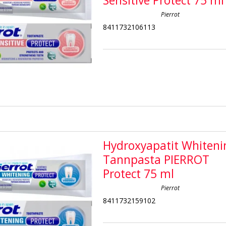
Sensitive Protect 75 ml
Pierrot
8411732106113
Hydroxyapatit Whiteni
Tannpasta PIERROT
Protect 75 ml
Pierrot
8411732159102