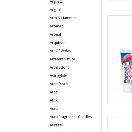
Argiletz
Argital
Arm & Hammer
Aromed
Aronal
Arquivet
Art Of Vedas
Artémis Nature
Arthrodont
Astroglide
Atemfrisch
Atos
Atrix
Auna
Aura Fragrances Candles
Aurezzi