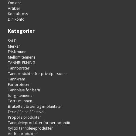
Om oss
Artikler
Kontakt oss
Din konto
Kategorier
SALE
Merker
Frisk munn
Mellom tennene
TANNBLEKNING
Tannbørster
Tannprodukter for privatpersoner
Tannkrem
For proteser
Tannpleie for barn
Ising i tennene
Tørr i munnen
Braketter, broer og implantater
Ferie / Reise / Festival
Propolis produkter
Tannpleieprodukter for periodontitt
Xylitol tannpleieprodukter
Andre produkter