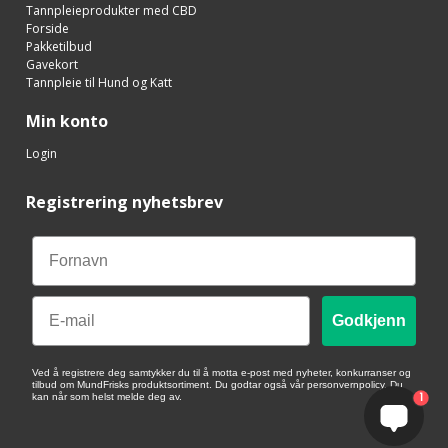
Tannpleieprodukter med CBD
Forside
Pakketilbud
Gavekort
Tannpleie til Hund og Katt
Min konto
Login
Registrering nyhetsbrev
Email
Godkjenn
Ved å registrere deg samtykker du til å motta e-post med nyheter, konkurranser og
tilbud om MundFrisks produktsortiment. Du godtar også vår personvernpolicy. Du
1
kan når som helst melde deg av.