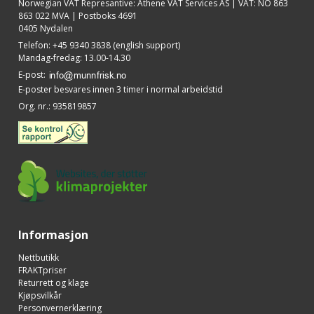
Norwegian VAT Represantive: Athene VAT Services AS | VAT: NO 863
863 022 MVA | Postboks 4691
0405 Nydalen
Telefon
:
+45 9340 3838 (english support)
Mandag-fredag: 13.00-14.30
E-post
:
E-poster besvares innen 3 timer i normal arbeidstid
Org. nr.
:
935819857
Informasjon
Nettbutikk
FRAKTpriser
Returrett og klage
Kjøpsvilkår
Personvernerklæring