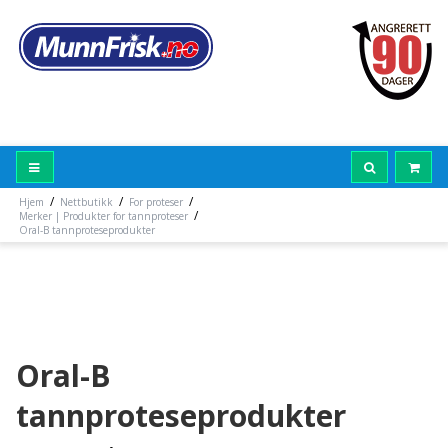
/
/
/
Hjem
Nettbutikk
For proteser
/
Merker | Produkter for tannproteser
Oral-B tannproteseprodukter
Oral-B
tannproteseprodukter