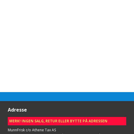
Adresse
MERK! INGEN SALG, RETUR ELLER BYTTE PÅ ADRESSEN
MunnFrisk c/o Athene Tax AS