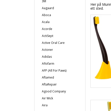
3M
Her på Munnfr
Aagaard
ett sted.
Aboca
Acala
Acorde
ActiSept
Active Oral Care
Actoner
Adidas
Aflofarm
AFP (All For Paws)
Aftamed
AftaRepair
Agood Company
Air Wick
Aira