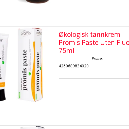
Økologisk tannkrem
Promis Paste Uten Flu
75ml
Promis
4260689834020