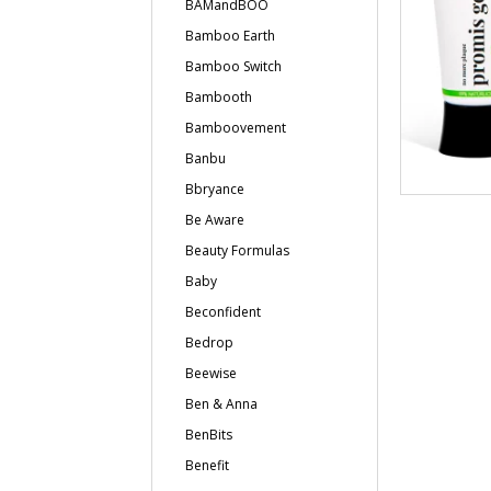
BAMandBOO
Bamboo Earth
Bamboo Switch
Bambooth
Bamboovement
Banbu
Bbryance
Be Aware
Beauty Formulas
Baby
Beconfident
Bedrop
Beewise
Ben & Anna
BenBits
Benefit