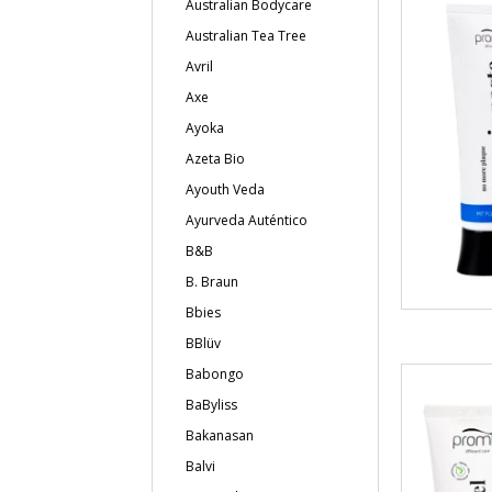
Australian Bodycare
Australian Tea Tree
Avril
Axe
Ayoka
Azeta Bio
Ayouth Veda
Ayurveda Auténtico
B&B
B. Braun
Bbies
BBlüv
Babongo
BaByliss
Bakanasan
Balvi