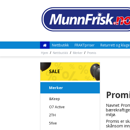
Nettbutikk
FRAKTpriser
Returrett og klage
/
/
/
Hjem
Nettbutikk
Merker
Promis
SALE
Merker
Prom
&Keep
Navnet Promis
O7 Active
bærekraftige
miljø.
2TH
Promis er sk
5five
skånsom inn