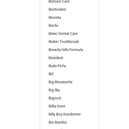
Benson Care
Bentodent
Beovita
Berilo
Beter Dental Care
Better Toothbrush
Beverly Hills Formula
Bexident
Biala Perla
BIC
Big Moustache
Big Sky
Bigood
Bilka Dent
Billy Boy Kondomer
Bio Bambù