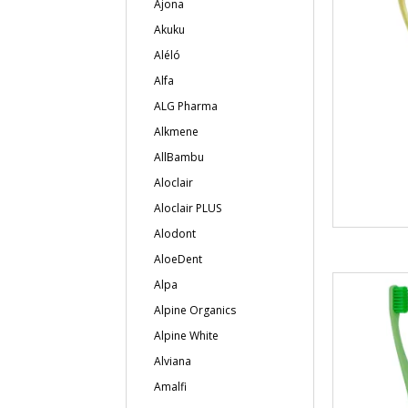
Ajona
Akuku
Aléló
Alfa
ALG Pharma
Alkmene
AllBambu
Aloclair
Aloclair PLUS
Alodont
AloeDent
Alpa
Alpine Organics
Alpine White
Alviana
Amalfi