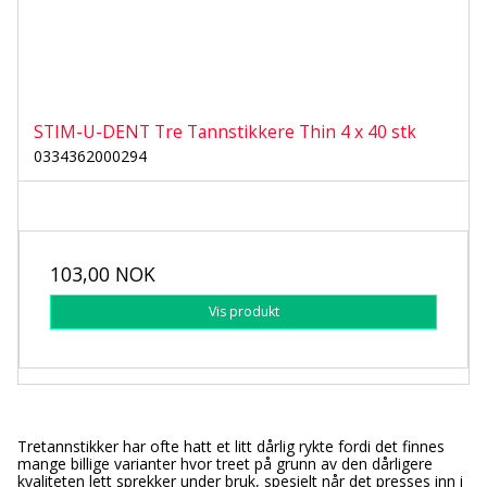
STIM-U-DENT Tre Tannstikkere Thin 4 x 40 stk
0334362000294
103,00 NOK
Vis produkt
Tretannstikker har ofte hatt et litt dårlig rykte fordi det finnes
mange billige varianter hvor treet på grunn av den dårligere
kvaliteten lett sprekker under bruk, spesielt når det presses inn i