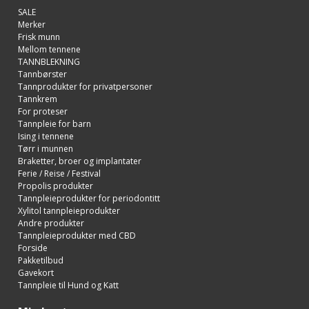
SALE
Merker
Frisk munn
Mellom tennene
TANNBLEKNING
Tannbørster
Tannprodukter for privatpersoner
Tannkrem
For proteser
Tannpleie for barn
Ising i tennene
Tørr i munnen
Braketter, broer og implantater
Ferie / Reise / Festival
Propolis produkter
Tannpleieprodukter for periodontitt
Xylitol tannpleieprodukter
Andre produkter
Tannpleieprodukter med CBD
Forside
Pakketilbud
Gavekort
Tannpleie til Hund og Katt