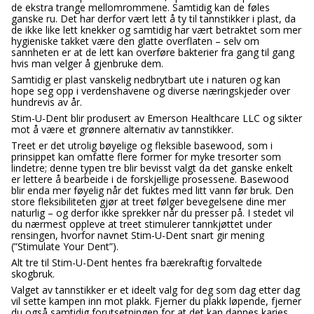
de ekstra trange mellomrommene. Samtidig kan de føles
ganske ru. Det har derfor vært lett å ty til tannstikker i plast, da
de ikke like lett knekker og samtidig har vært betraktet som mer
hygieniske takket være den glatte overflaten – selv om
sannheten er at de lett kan overføre bakterier fra gang til gang
hvis man velger å gjenbruke dem.
Samtidig er plast vanskelig nedbrytbart ute i naturen og kan
hope seg opp i verdenshavene og diverse næringskjeder over
hundrevis av år.
Stim-U-Dent blir produsert av Emerson Healthcare LLC og sikter
mot å være et grønnere alternativ av tannstikker.
Treet er det utrolig bøyelige og fleksible basewood, som i
prinsippet kan omfatte flere former for myke tresorter som
lindetre; denne typen tre blir bevisst valgt da det ganske enkelt
er lettere å bearbeide i de forskjellige prosessene. Basewood
blir enda mer føyelig når det fuktes med litt vann før bruk. Den
store fleksibiliteten gjør at treet følger bevegelsene dine mer
naturlig – og derfor ikke sprekker når du presser på. I stedet vil
du nærmest oppleve at treet stimulerer tannkjøttet under
rensingen, hvorfor navnet Stim-U-Dent snart gir mening
(”Stimulate Your Dent”).
Alt tre til Stim-U-Dent hentes fra bærekraftig forvaltede
skogbruk.
Valget av tannstikker er et ideelt valg for deg som dag etter dag
vil sette kampen inn mot plakk. Fjerner du plakk løpende, fjerner
du også samtidig forutsetningen for at det kan dannes karies.