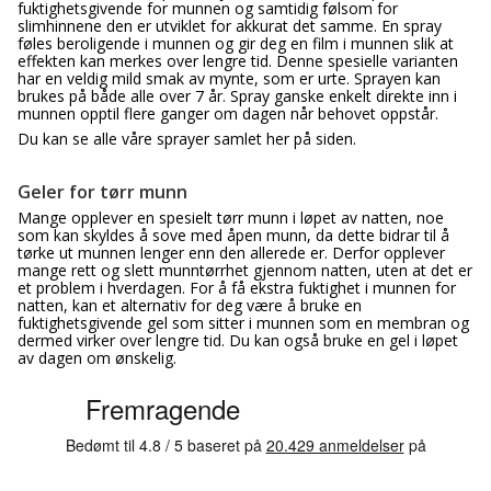
fuktighetsgivende for munnen og samtidig følsom for
slimhinnene den er utviklet for akkurat det samme. En spray
føles beroligende i munnen og gir deg en film i munnen slik at
effekten kan merkes over lengre tid. Denne spesielle varianten
har en veldig mild smak av mynte, som er urte. Sprayen kan
brukes på både alle over 7 år. Spray ganske enkelt direkte inn i
munnen opptil flere ganger om dagen når behovet oppstår.
Du kan se alle våre sprayer samlet her på siden.
Geler for tørr munn
Mange opplever en spesielt tørr munn i løpet av natten, noe
som kan skyldes å sove med åpen munn, da dette bidrar til å
tørke ut munnen lenger enn den allerede er. Derfor opplever
mange rett og slett munntørrhet gjennom natten, uten at det er
et problem i hverdagen. For å få ekstra fuktighet i munnen for
natten, kan et alternativ for deg være å bruke en
fuktighetsgivende gel som sitter i munnen som en membran og
dermed virker over lengre tid. Du kan også bruke en gel i løpet
av dagen om ønskelig.