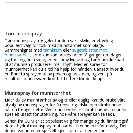
Tørr munnspray
Tørr munnspray, og geler for den saks skyld, er et veldig
populært valg for folk med munntørrhet som plage.
Sammenlignet med
tannkrem
eller
sugetabletter mot
munntørrhet
, som kun kan brukes noen få ganger om dagen
og tar lang tid å virke, er en spray lynrask og fører umiddelbart
til at munnen produserer mer spytt. Med en spray for
munntørrhet kan du alltid ha hjelp for hånden, uansett hvor du
er. Bare ta sprayen ut av posen og bruk den, og vent på
resultatet innen svært kort tid. Lettere blir det knapt.
Munnspray for munntørrhet
Lider du av munntørrhet av og til eller daglig, kan du bruke vårt
utvalg av munnsprayer for å rense og friske opp slimhinnene
når du trenger dette. Ved munntørrhet er slimhinnene i munnen
spesielt utsatt for uttørking, noe våre sprayer kan ta tak i.
Serien fra GUM er et populært valg for mange og du finner også
deres Hydral munnspray mot tørrhet i munnen i vårt utvalg. Det
denne varianten er spesielt kjent for er at den er spesielt