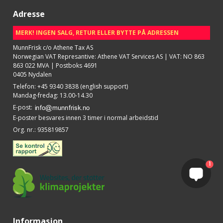
Adresse
MERK! INGEN SALG, RETUR ELLER BYTTE PÅ ADRESSEN
MunnFrisk c/o Athene Tax AS
Norwegian VAT Represantive: Athene VAT Services AS | VAT: NO 863
863 022 MVA | Postboks 4691
0405 Nydalen
Telefon
:
+45 9340 3838 (english support)
Mandag-fredag: 13.00-14.30
E-post
:
E-poster besvares innen 3 timer i normal arbeidstid
Org. nr.
:
935819857
1
Informasjon