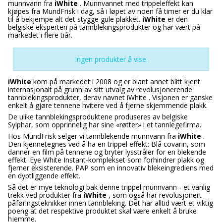
munnvann fra
iWhite
. Munnvannet med trippeleffekt kan
kjøpes fra MundFrisk i dag, så i løpet av noen få timer er du klar
til å bekjempe alt det stygge gule plakket.
iWhite
er den
belgiske eksperten på tannblekingsprodukter og har vært på
markedet i flere tiår.
Ingen produkter å vise.
iWhite
kom på markedet i 2008 og er blant annet blitt kjent
internasjonalt på grunn av sitt utvalg av revolusjonerende
tannblekingsprodukter, derav navnet iWhite .
Visjonen er ganske
enkelt å gjøre tennene hvitere ved å fjerne skjemmende plakk.
De ulike tannblekingsproduktene produseres av belgiske
Sylphar, som opprinnelig har sine «røtter» i et tannlegefirma.
Hos MundFrisk selger vi tannblekende munnvann fra
iWhite
.
Den kjennetegnes ved å ha en trippel effekt: Blå covarin, som
danner en film på tennene og bryter lysstråler for en blekende
effekt. Eye White Instant-komplekset som forhindrer plakk og
fjerner eksisterende. PAP som en innovativ blekeingrediens med
en dyptliggende effekt.
Så det er mye teknologi bak denne trippel munnvann - et vanlig
trekk ved produkter fra
iWhite
, som også har revolusjonert
påføringsteknikker innen tannbleking. Det har alltid vært et viktig
poeng at det respektive produktet skal være enkelt å bruke
hjemme.