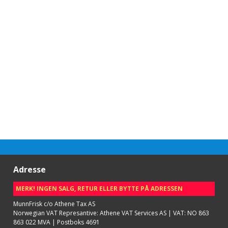
Adresse
MERK! INGEN SALG, RETUR ELLER BYTTE PÅ ADRESSEN
MunnFrisk c/o Athene Tax AS
Norwegian VAT Represantive: Athene VAT Services AS | VAT: NO 863
863 022 MVA | Postboks 4691