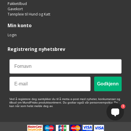
Pakketilbud
Gavekort
Tannpleie til Hund og Katt
Min konto
Login
Registrering nyhetsbrev
Email
Godkjenn
Ved å registrere deg samtykker du til å motta e-post med nyheter, konkurranser og
tilbud om MundFrisks produktsortiment. Du godtar også vår personvernpolicy. Du
1
kan når som helst melde deg av.