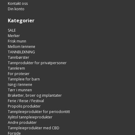
Kontakt oss
Din konto
Kategorier
SALE
Merker
Frisk munn
Mellom tennene
TANNBLEKNING
Tannbørster
Tannprodukter for privatpersoner
Tannkrem
For proteser
Tannpleie for barn
Ising i tennene
Tørr i munnen
Braketter, broer og implantater
Ferie / Reise / Festival
Propolis produkter
Tannpleieprodukter for periodontitt
Xylitol tannpleieprodukter
Andre produkter
Tannpleieprodukter med CBD
Forside